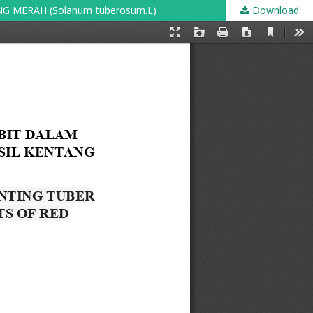
MERAH (Solanum tuberosum.L)
Download