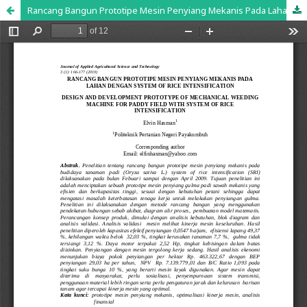
Rancang Bangun Prototipe Mesin Penyiang Mekanis Pada Lahan Dengan System of Rice Intensification